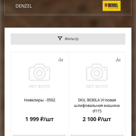
DENZEL
КРАТОН
Фильтр
DCK
TOR
КЕДР
START
Нивелиры - 0502
SKIL 9030LA Угловая
шлифовальная машина
CONDTROL
d115
1 999
₽
/шт
2 100
₽
/шт
EUROBOOR