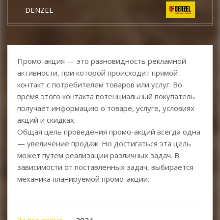
DENZEL
КРАТОН
Промо-акция — это разновидность рекламной
DCK
активности, при которой происходит прямой
контакт с потребителем товаров или услуг. Во
TOR
время этого контакта потенциальный покупатель
получает информацию о товаре, услуге, условиях
КЕДР
акций и скидках.
Общая цель проведения промо-акций всегда одна
— увеличение продаж. Но достигаться эта цель
START
может путем реализации различных задач. В
зависимости от поставленных задач, выбирается
CONDTROL
механика планируемой промо-акции.
EUROBOOR