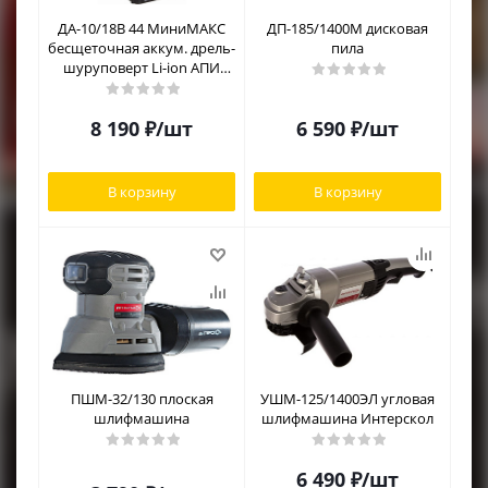
ДА-10/18В 44 МиниМАКС
ДП-185/1400М дисковая
бесщеточная аккум. дрель-
пила
шуруповерт Li-ion АПИ
(кейс, 2 аккум. 2,5Ач, ЗУ)
8 190
₽
/шт
6 590
₽
/шт
В корзину
В корзину
ПШМ-32/130 плоская
УШМ-125/1400ЭЛ угловая
шлифмашина
шлифмашина Интерскол
6 490
₽
/шт