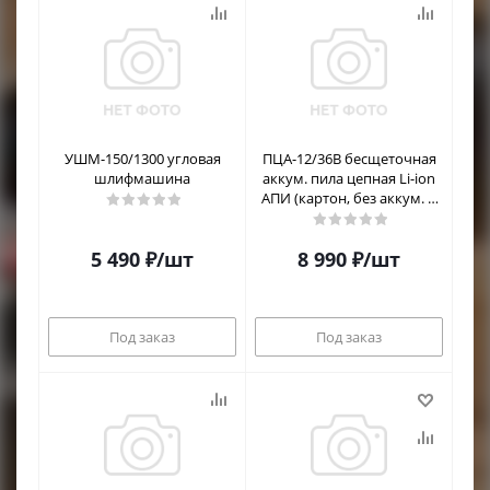
УШМ-150/1300 угловая
ПЦА-12/36В бесщеточная
шлифмашина
аккум. пила цепная Li-ion
АПИ (картон, без аккум. и
ЗУ)
5 490
₽
/шт
8 990
₽
/шт
Под заказ
Под заказ