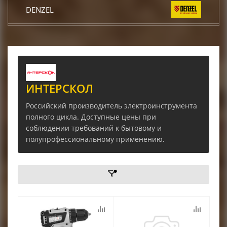
DENZEL
КРАТОН
DCK
ИНТЕРСКОЛ
TOR
Российский производитель электроинструмента
полного цикла. Доступные цены при
КЕДР
соблюдении требований к бытовому и
полупрофессиональному применению.
START
CONDTROL
EUROBOOR