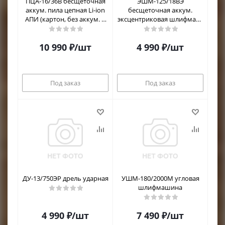
ПЦА-16/36В бесщеточная
ЭШМ-125/18ВЭ
аккум. пила цепная Li-ion
бесщеточная аккум.
АПИ (картон, без аккум. и
эксцентриковая шлифмаш.
ЗУ)
Li-ion АПИ (картон, без
аккум. и ЗУ)
10 990
₽
/шт
4 990
₽
/шт
Под заказ
Под заказ
ДУ-13/750ЭР дрель ударная
УШМ-180/2000М угловая
шлифмашина
4 990
₽
/шт
7 490
₽
/шт