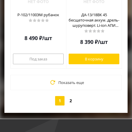
Р-102/1100ЭМ рубанок
ДА-13/18ВК 45
бесщеточная аккум. дрель-
шуруповерт. Li-ion АПИ
(кейс, 2 аккум. 2Ач, ЗУ)
8 490
₽
/шт
8 390
₽
/шт
Под заказ
В корзину
Показать еще
1
2