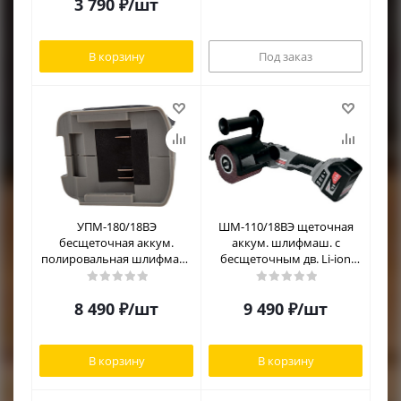
3 790
₽
/шт
В корзину
Под заказ
УПМ-180/18ВЭ
ШМ-110/18ВЭ щеточная
бесщеточная аккум.
аккум. шлифмаш. с
полировальная шлифмаш.
бесщеточным дв. Li-ion
Li-ion АПИ (картон, без
АПИ (картон, без аккум. и
аккум. и ЗУ)
ЗУ)
8 490
₽
/шт
9 490
₽
/шт
В корзину
В корзину