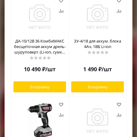
ДА-10/12В 36 КомбиМАКС
ЗУ-4/18 для аккум. блока
бесщеточная аккум дрель-
4Ач, 18В, Li-ion
шуруповерт. (Li-ion, сумка,
2 аккум., 2Ач, 4 насадки)
10 490
₽
/шт
1 490
₽
/шт
В корзину
В корзину