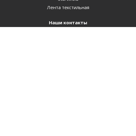
Лента текстильная
Наши контакты
+7(3519)540-555
455459@mail.ru
Где купить
Политика конфиденциальности
2026 © Прогрессивные Технологии - интернет-магазин