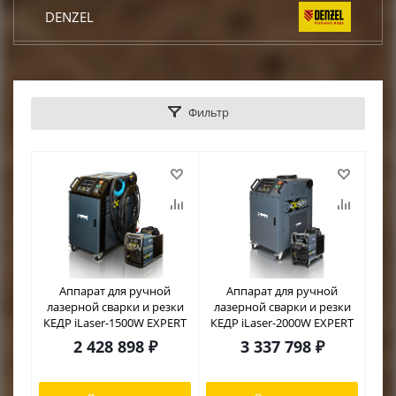
DENZEL
КРАТОН
Фильтр
DCK
TOR
КЕДР
START
Аппарат для ручной
Аппарат для ручной
лазерной сварки и резки
лазерной сварки и резки
CONDTROL
КЕДР iLaser-1500W EXPERT
КЕДР iLaser-2000W EXPERT
2 428 898
₽
3 337 798
₽
EUROBOOR