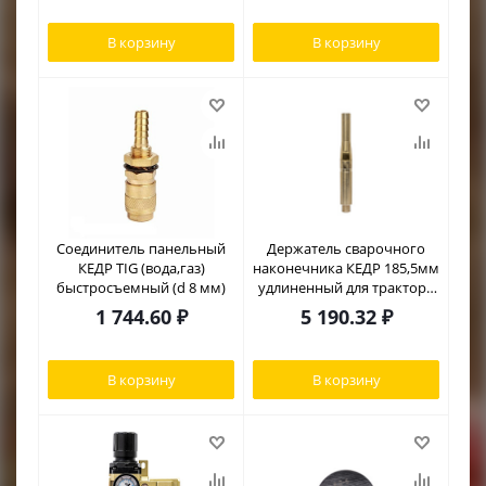
В корзину
В корзину
Соединитель панельный
Держатель сварочного
КЕДР TIG (вода,газ)
наконечника КЕДР 185,5мм
быстросъемный (d 8 мм)
удлиненный для трактора
FD12-200T/AlphaTRAC-1
1 744.60
₽
5 190.32
₽
В корзину
В корзину