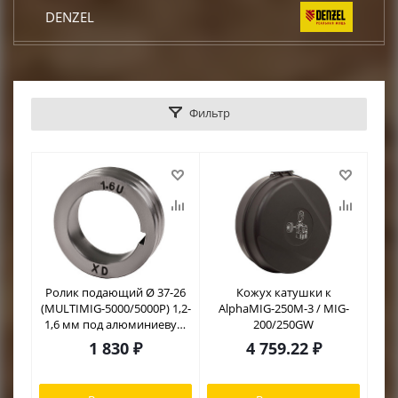
DENZEL
КРАТОН
Фильтр
DCK
TOR
КЕДР
START
Ролик подающий Ø 37-26
Кожух катушки к
(MULTIMIG-5000/5000P) 1,2-
AlphaMIG-250M-3 / MIG-
CONDTROL
1,6 мм под алюминиевую
200/250GW
проволоку
1 830
₽
4 759.22
₽
EUROBOOR