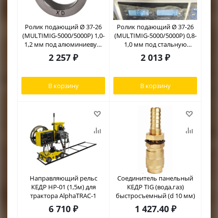
Ролик подающий Ø 37-26
Ролик подающий Ø 37-26
(MULTIMIG-5000/5000P) 1,0-
(MULTIMIG-5000/5000P) 0,8-
1,2 мм под алюминиевую
1,0 мм под стальную
проволоку
проволоку
2 257
₽
2 013
₽
В корзину
В корзину
Направляющий рельс
Соединитель панельный
КЕДР НР-01 (1,5м) для
КЕДР TIG (вода,газ)
трактора AlphaTRAC-1
быстросъемный (d 10 мм)
6 710
₽
1 427.40
₽