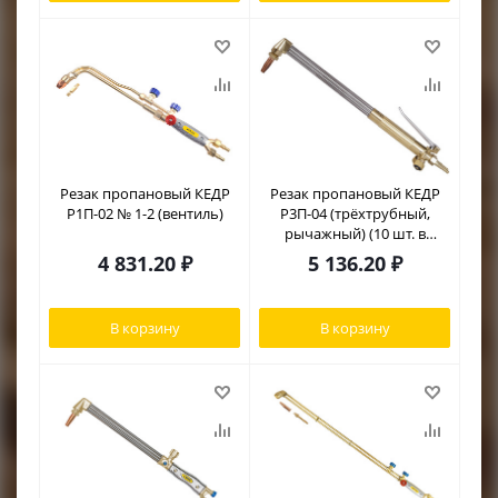
RACIO
Резак пропановый КЕДР
Резак пропановый КЕДР
Р1П-02 № 1-2 (вентиль)
Р3П-04 (трёхтрубный,
рычажный) (10 шт. в
упаковке)
4 831.20
₽
5 136.20
₽
В корзину
В корзину