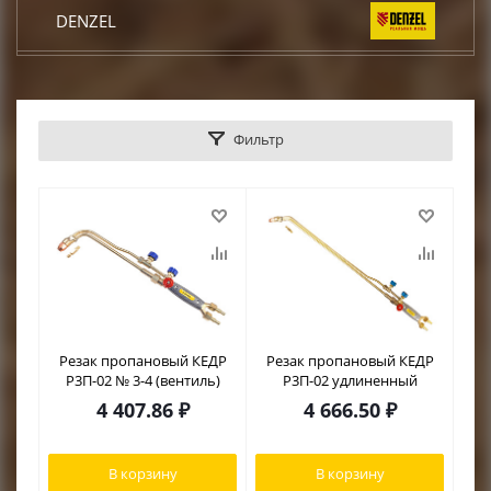
DENZEL
КРАТОН
Фильтр
DCK
TOR
КЕДР
START
Резак пропановый КЕДР
Резак пропановый КЕДР
Р3П-02 № 3-4 (вентиль)
Р3П-02 удлиненный
CONDTROL
4 407.86
₽
4 666.50
₽
EUROBOOR
В корзину
В корзину