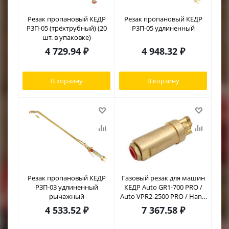
Резак пропановый КЕДР
Резак пропановый КЕДР
Р3П-05 (трёхтрубный) (20
Р3П-05 удлиненный
шт. в упаковке)
4 729.94
₽
4 948.32
₽
В корзину
В корзину
Резак пропановый КЕДР
Газовый резак для машин
Р3П-03 удлиненный
КЕДР Auto GR1-700 PRO /
рычажный
Auto VPR2-2500 PRO / Hand
GR2-1000 PRO
4 533.52
₽
7 367.58
₽