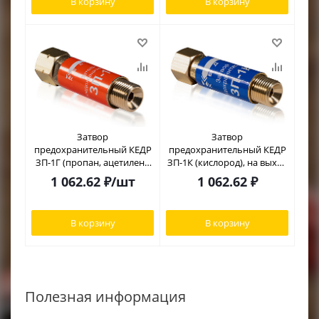
В корзину
В корзину
RACIO
Затвор
Затвор
предохранительный КЕДР
предохранительный КЕДР
ЗП-1Г (пропан, ацетилен),
ЗП-1К (кислород), на выход
на выход редуктора,
редуктора, М16х1,5
1 062.62
₽
/шт
1 062.62
₽
М16х1,5LH левая резьба
В корзину
В корзину
Полезная информация