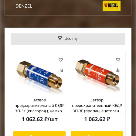
DENZEL
КРАТОН
Фильтр
DCK
TOR
КЕДР
START
Затвор
Затвор
предохранительный КЕДР
предохранительный КЕДР
CONDTROL
ЗП-3К (кислород ), на вход
ЗП-3Г (пропан, ацетилен),
резака /горелки, М16х1,5
на вход резака /горелки,
1 062.62
₽
/шт
1 062.62
₽
М16х1,5LH левая резьба
EUROBOOR